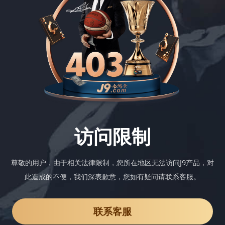
访问限制
尊敬的用户，由于相关法律限制，您所在地区无法访问J9产品，对
此造成的不便，我们深表歉意，您如有疑问请联系客服。
联系客服