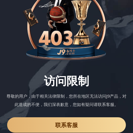
访问限制
尊敬的用户，由于相关法律限制，您所在地区无法访问J9产品，对
此造成的不便，我们深表歉意，您如有疑问请联系客服。
联系客服